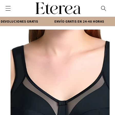
Ir
directamente
al contenido
LUCIONES GRATIS
ENVÍO GRATIS EN 24-48 HORAS
P
Ir
directamente
a la
información
del producto