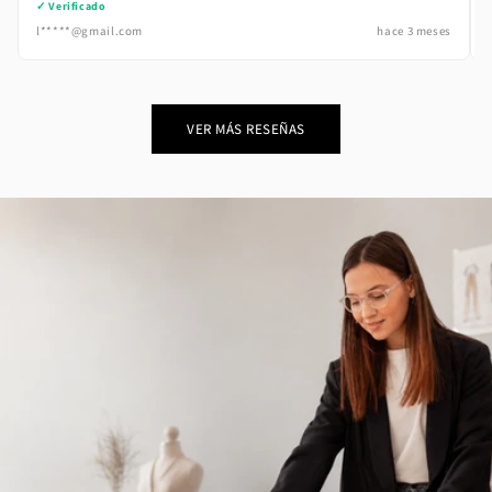
✓ Verificado
l*****@gmail.com
hace 3 meses
VER MÁS RESEÑAS