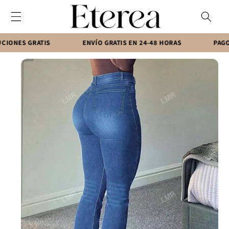
Ir
directamente
al contenido
 GRATIS
ENVÍO GRATIS EN 24-48 HORAS
PAGO CONT
Ir
directamente
a la
información
del producto