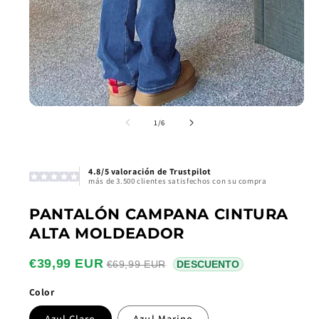
de
1
/
6
4.8/5 valoración de Trustpilot
más de 3.500 clientes satisfechos con su compra
PANTALÓN CAMPANA CINTURA
ALTA MOLDEADOR
€39,99 EUR
€69,99 EUR
DESCUENTO
Color
Azul Claro
Azul Marino