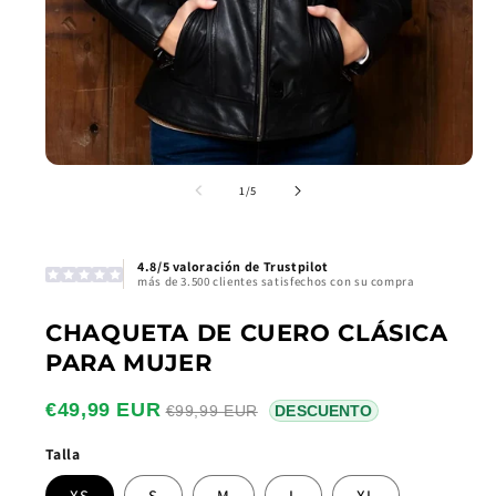
de
1
/
5
4.8/5 valoración de Trustpilot
más de 3.500 clientes satisfechos con su compra
CHAQUETA DE CUERO CLÁSICA
PARA MUJER
€49,99 EUR
€99,99 EUR
DESCUENTO
Talla
XS
S
M
L
XL