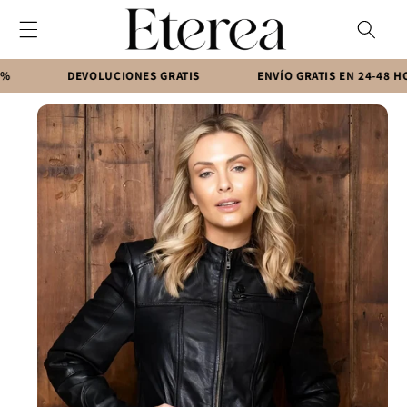
Ir
directamente
al contenido
DEVOLUCIONES GRATIS
ENVÍO GRATIS EN 24-48 HORAS
Ir
directamente
a la
información
del producto